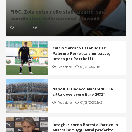
FIGC, Zola entra nello staff azzurro: sarà
coordinatore delle nazionali giovanili
Redazione
05/08/2026 16:31
Calciomercato Catania: l’ex
Palermo Perrotta a un passo,
intesa per Rocchetti
Redazione
05/08/2026 11:42
Napoli, il sindaco Manfredi: “La
città deve avere Euro 2032”
Redazione
04/08/2026 16:42
Inzaghi ricorda Baresi all’arrivo in
Australia: “Oggi avrei preferito