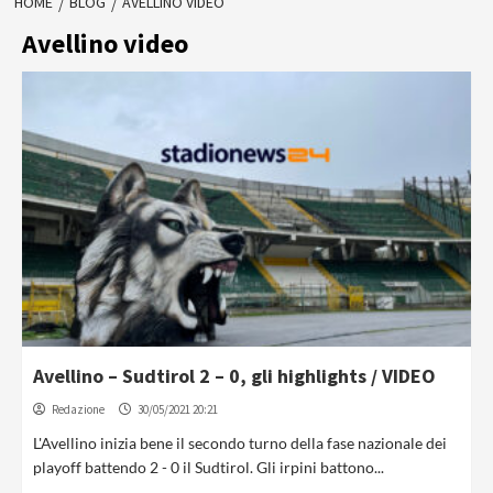
HOME
BLOG
AVELLINO VIDEO
Avellino video
Avellino – Sudtirol 2 – 0, gli highlights / VIDEO
Redazione
30/05/2021 20:21
L'Avellino inizia bene il secondo turno della fase nazionale dei
playoff battendo 2 - 0 il Sudtirol. Gli irpini battono...