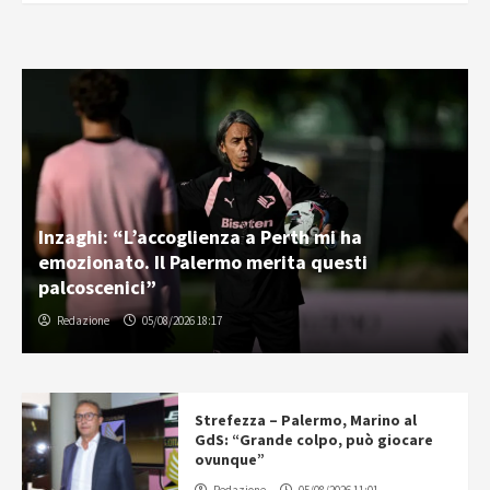
Inzaghi: “L’accoglienza a Perth mi ha
emozionato. Il Palermo merita questi
palcoscenici”
Redazione
05/08/2026 18:17
Strefezza – Palermo, Marino al
GdS: “Grande colpo, può giocare
ovunque”