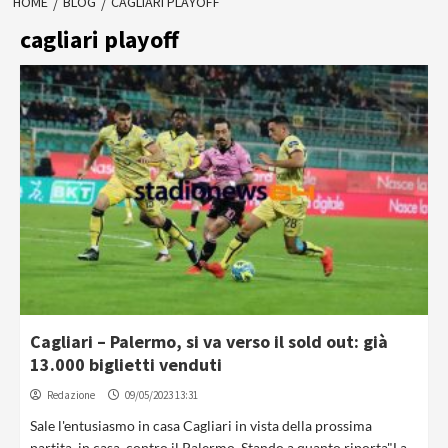
HOME
BLOG
CAGLIARI PLAYOFF
cagliari playoff
Cagliari – Palermo, si va verso il sold out: già
13.000 biglietti venduti
Redazione
09/05/2023 13:31
Sale l'entusiasmo in casa Cagliari in vista della prossima
partita, in casa, contro il Palermo. Stando a quanto riporta"La