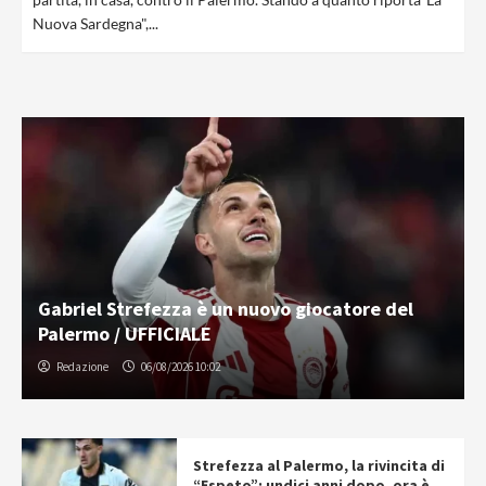
Nuova Sardegna",...
Gabriel Strefezza è un nuovo giocatore del
Palermo / UFFICIALE
Redazione
06/08/2026 10:02
Strefezza al Palermo, la rivincita di
“Espeto”: undici anni dopo, ora è