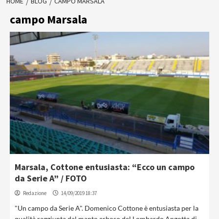
HOME
BLOG
CAMPO MARSALA
campo Marsala
Marsala, Cottone entusiasta: “Ecco un campo
da Serie A” / FOTO
Redazione
14/09/2019 18:37
"Un campo da Serie A". Domenico Cottone è entusiasta per la
qualità raggiunta dal manto erboso del Lombardo Angotta di...