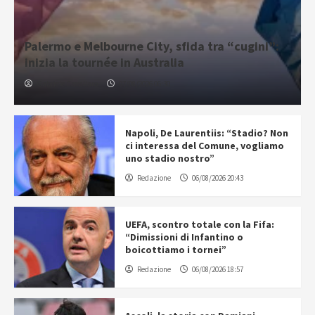
Palermo e Melbourne City, sfida tra “cugini”:
inizia la tournée in Australia
Gabriele Cavallaro
07/08/2026 06:30
Napoli, De Laurentiis: “Stadio? Non
ci interessa del Comune, vogliamo
uno stadio nostro”
Redazione
06/08/2026 20:43
UEFA, scontro totale con la Fifa:
“Dimissioni di Infantino o
boicottiamo i tornei”
Redazione
06/08/2026 18:57