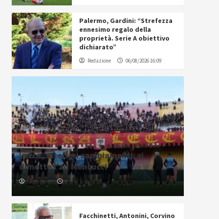
Palermo, Gardini: “Strefezza
ennesimo regalo della
proprietà. Serie A obiettivo
dichiarato”
Redazione
06/08/2026 16:09
Lecce, ulteriori cambiamenti: si
dimette l’ad Mencucci
Redazione
06/08/2026 16:21
Facchinetti, Antonini, Corvino