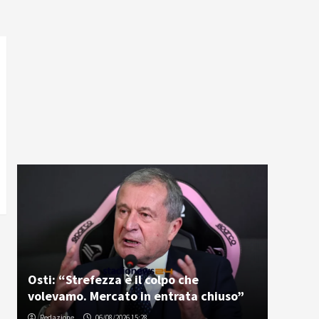
Osti: “Strefezza è il colpo che
volevamo. Mercato in entrata chiuso”
Redazione
06/08/2026 15:28