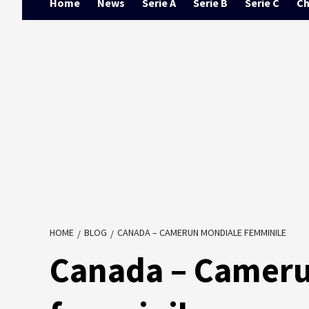
Home
News
Serie A
Serie B
Serie C
Ch
HOME
BLOG
CANADA – CAMERUN MONDIALE FEMMINILE
Canada – Camer