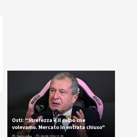
Osti: “Strefezza è il colpo che
volevamo. Mercato in entrata chiuso”
Redazione
06/08/2026 15:28