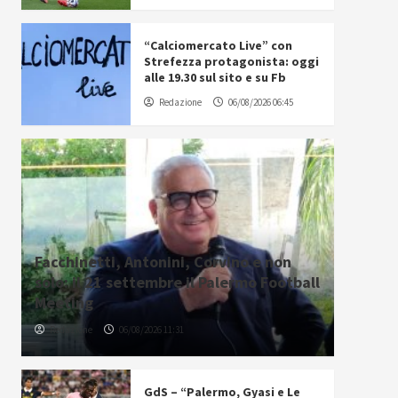
“Calciomercato Live” con
Strefezza protagonista: oggi
alle 19.30 sul sito e su Fb
Redazione
06/08/2026 06:45
Facchinetti, Antonini, Corvino e non
solo: il 21 settembre il Palermo Football
Meeting
Redazione
06/08/2026 11:31
GdS – “Palermo, Gyasi e Le