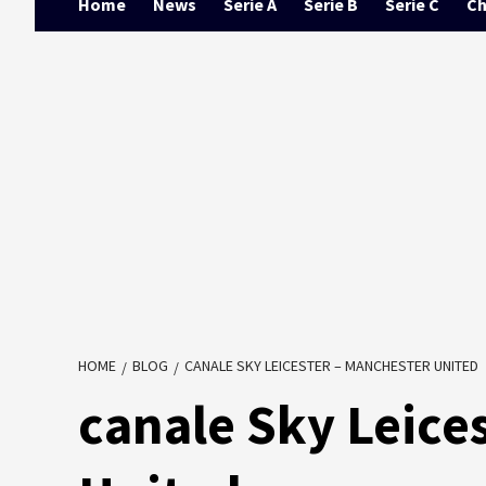
Home
News
Serie A
Serie B
Serie C
Ch
HOME
BLOG
CANALE SKY LEICESTER – MANCHESTER UNITED
canale Sky Leice