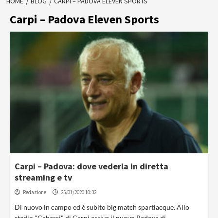
HOME
BLOG
CARPI – PADOVA ELEVEN SPORTS
Carpi – Padova Eleven Sports
Carpi – Padova: dove vederla in diretta
streaming e tv
Redazione
25/01/2020 10:32
Di nuovo in campo ed è subito big match spartiacque. Allo
stadio "Cabassi" di Carpi arriva il nuovo Padova di...