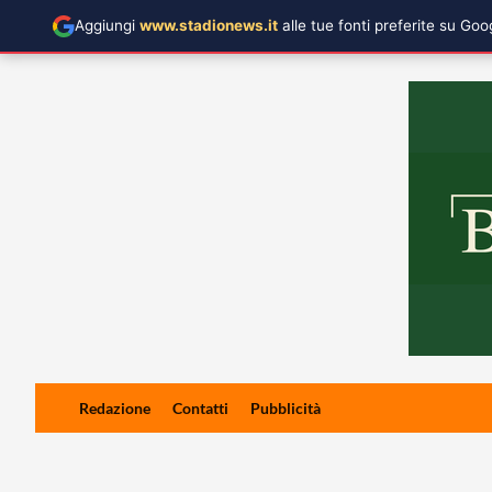
Aggiungi
www.stadionews.it
alle tue fonti preferite su Go
Skip
Redazione
Contatti
Pubblicità
to
content