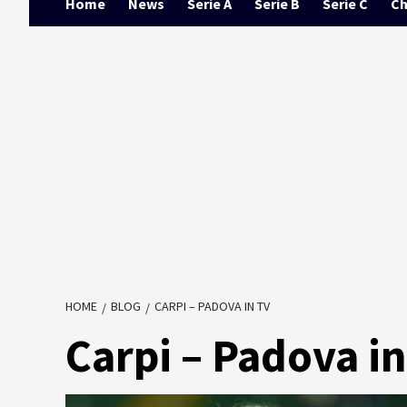
Home
News
Serie A
Serie B
Serie C
Ch
HOME
BLOG
CARPI – PADOVA IN TV
Carpi – Padova in