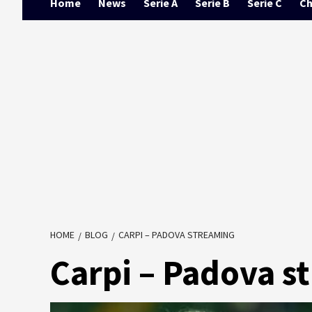
Home
News
Serie A
Serie B
Serie C
Ch
HOME
BLOG
CARPI – PADOVA STREAMING
Carpi – Padova s