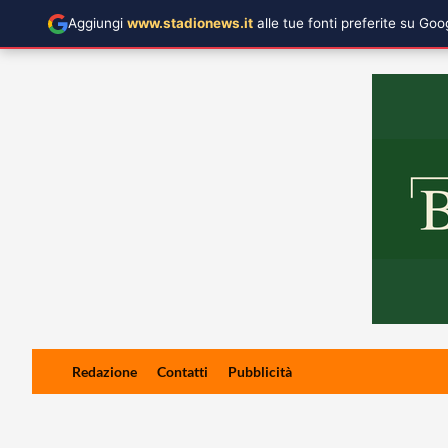
Aggiungi
www.stadionews.it
alle tue fonti preferite su Go
Skip
Redazione
Contatti
Pubblicità
to
content