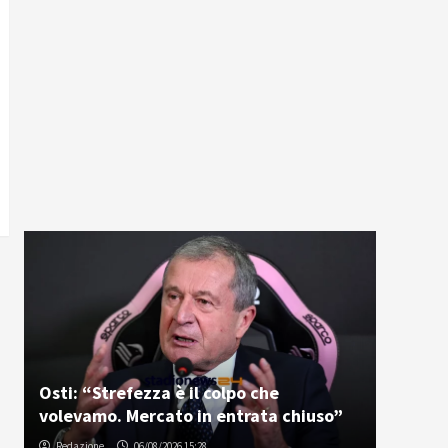
Osti: “Strefezza è il colpo che
volevamo. Mercato in entrata chiuso”
Redazione
06/08/2026 15:28