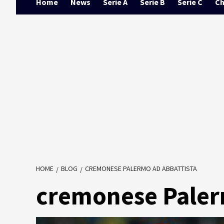
Home
News
Serie A
Serie B
Serie C
Ch
HOME
BLOG
CREMONESE PALERMO AD ABBATTISTA
cremonese Paler