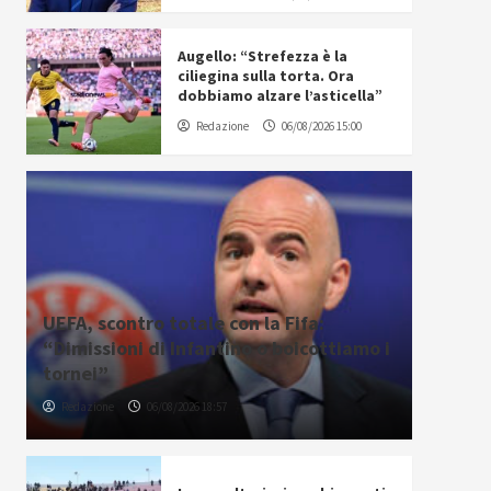
Augello: “Strefezza è la
ciliegina sulla torta. Ora
dobbiamo alzare l’asticella”
Redazione
06/08/2026 15:00
UEFA, scontro totale con la Fifa:
“Dimissioni di Infantino o boicottiamo i
tornei”
Redazione
06/08/2026 18:57