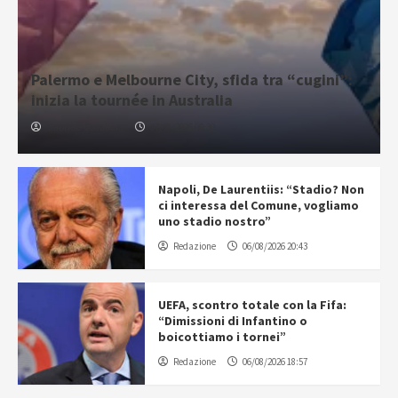
Palermo e Melbourne City, sfida tra “cugini”:
inizia la tournée in Australia
Gabriele Cavallaro
07/08/2026 06:30
Napoli, De Laurentiis: “Stadio? Non
ci interessa del Comune, vogliamo
uno stadio nostro”
Redazione
06/08/2026 20:43
UEFA, scontro totale con la Fifa:
“Dimissioni di Infantino o
boicottiamo i tornei”
Redazione
06/08/2026 18:57