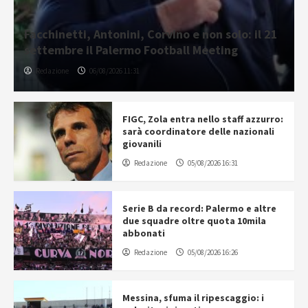
Facchinetti, Antonini, Corvino e non solo: il 21
settembre il Palermo Football Meeting
Redazione
06/08/2026 11:31
FIGC, Zola entra nello staff azzurro:
sarà coordinatore delle nazionali
giovanili
Redazione
05/08/2026 16:31
Serie B da record: Palermo e altre
due squadre oltre quota 10mila
abbonati
Redazione
05/08/2026 16:26
Messina, sfuma il ripescaggio: i