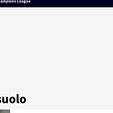
ampions League
suolo