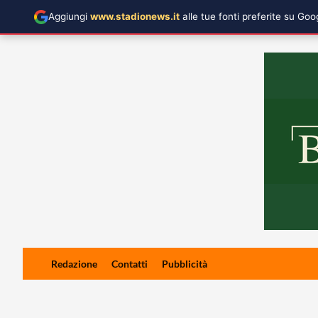
Aggiungi
www.stadionews.it
alle tue fonti preferite su Go
Skip
Redazione
Contatti
Pubblicità
to
content