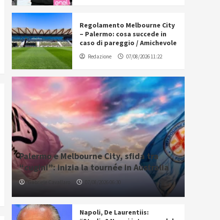
Regolamento Melbourne City
– Palermo: cosa succede in
caso di pareggio / Amichevole
Redazione
07/08/2026 11:22
Palermo e Melbourne City, sfida tra
“cugini”: inizia la tournée in Australia
Gabriele Cavallaro
07/08/2026 06:30
Napoli, De Laurentiis: