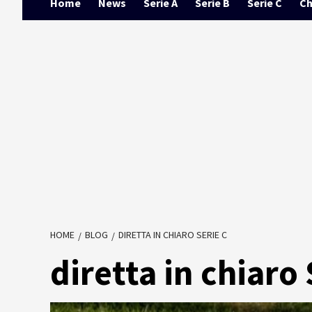
Home
News
Serie A
Serie B
Serie C
Ch
HOME
BLOG
DIRETTA IN CHIARO SERIE C
diretta in chiaro 