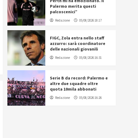
Perth mi ha emozionato. Il
Palermo merita questi
palcoscenici”
Redazione
05/08/2026 18:17
FIGC, Zola entra nello staff
azzurro: sarà coordinatore
delle nazionali giovanili
Redazione
05/08/2026 16:31
Serie B da record: Palermo e
altre due squadre oltre
quota 10mila abbonati
Redazione
05/08/2026 16:26