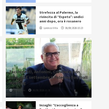
Strefezza al Palermo, la
rivincita di “Espeto”: undici
anni dopo, ora è rosanero
Lorenzo Villa
06/08/2026 10:23
Facchinetti, Antonini, Corvino e non
solo: il 21 settembre il Palermo Football
Meeting
Redazione
06/08/2026 11:31
Inzaghi: “L’accoglienza a