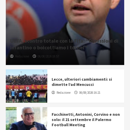
UEFA, scontro totale con la Fifa: “Dimissioni di
Infantino o boicottiamo i tornei”
Redazione
06/08/2026 18:57
Lecce, ulteriori cambiamenti: si
dimette l’ad Mencucci
Redazione
06/08/2026 16:21
Facchinetti, Antonini, Corvino e non
solo: il 21 settembre il Palermo
Football Meeting