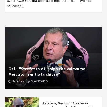
SORTEGGIO L'Italbasket è fra le migliori otto a Tokyo e la
squadra di...
Osti: “Strefezza è il colpo che volevamo.
Mercato in entrata chiuso”
Redazione
06/08/2026 15:28
Palermo, Gardini: “Strefezza