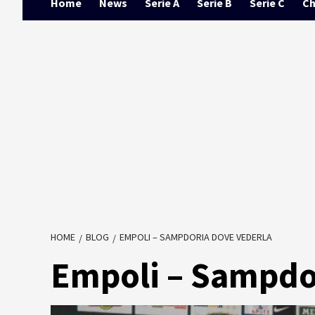
Home
News
Serie A
Serie B
Serie C
Ch
HOME
BLOG
EMPOLI – SAMPDORIA DOVE VEDERLA
Empoli – Sampdo