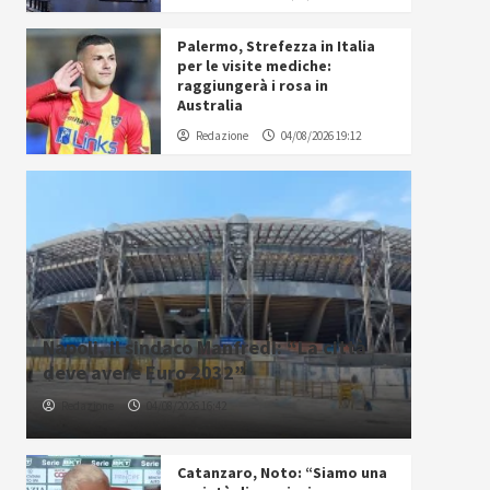
Palermo, Strefezza in Italia
per le visite mediche:
raggiungerà i rosa in
Australia
Redazione
04/08/2026 19:12
Napoli, il sindaco Manfredi: “La città
deve avere Euro 2032”
Redazione
04/08/2026 16:42
Catanzaro, Noto: “Siamo una