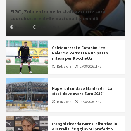
FIGC, Zola entra nello staff azzurro: sarà
coordinatore delle nazionali giovanili
Redazione
05/08/2026 16:31
Calciomercato Catania: l’ex
Palermo Perrotta a un passo,
intesa per Rocchetti
Redazione
05/08/2026 11:42
Napoli, il sindaco Manfredi: “La
città deve avere Euro 2032”
Redazione
04/08/2026 16:42
Inzaghi ricorda Baresi all’arrivo in
Australia: “Oggi avrei preferito