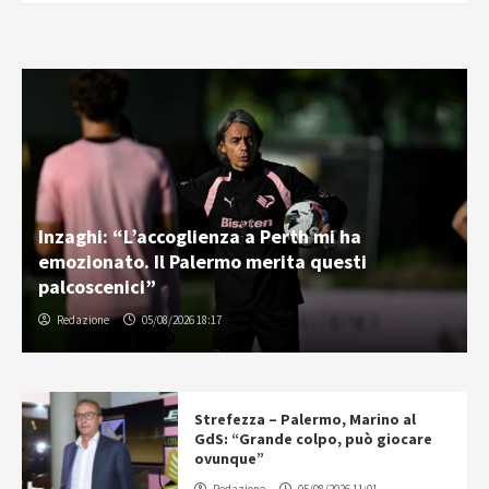
Inzaghi: “L’accoglienza a Perth mi ha
emozionato. Il Palermo merita questi
palcoscenici”
Redazione
05/08/2026 18:17
Strefezza – Palermo, Marino al
GdS: “Grande colpo, può giocare
ovunque”