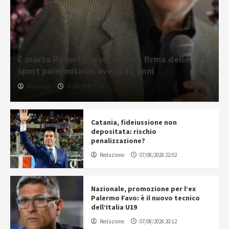
È morto Roberto Urso, storica firma dello
sport palermitano: aveva 81 anni
Redazione
08/08/2026 11:36
Catania, fideiussione non
depositata: rischio
penalizzazione?
Redazione
07/08/2026 22:02
Nazionale, promozione per l’ex
Palermo Favo: è il nuovo tecnico
dell’Italia U19
Redazione
07/08/2026 20:12