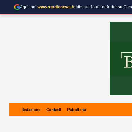
Aggiungi
www.stadionews.it
alle tue fonti preferite su Go
Skip
Redazione
Contatti
Pubblicità
to
content