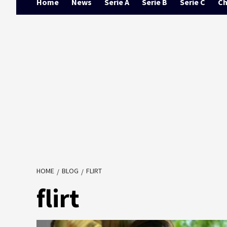
Home
News
Serie A
Serie B
Serie C
Ch
HOME
BLOG
FLIRT
flirt