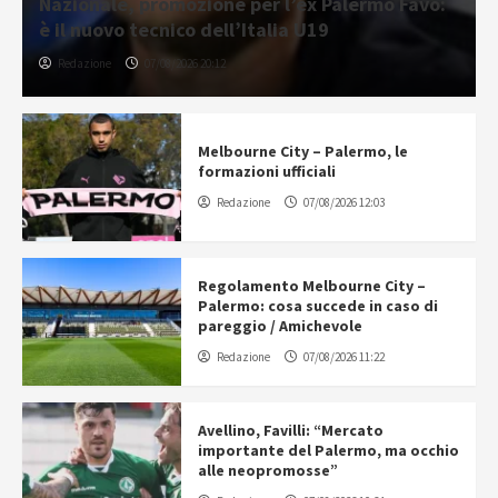
Nazionale, promozione per l’ex Palermo Favo:
è il nuovo tecnico dell’Italia U19
Redazione
07/08/2026 20:12
Melbourne City – Palermo, le
formazioni ufficiali
Redazione
07/08/2026 12:03
Regolamento Melbourne City –
Palermo: cosa succede in caso di
pareggio / Amichevole
Redazione
07/08/2026 11:22
Avellino, Favilli: “Mercato
importante del Palermo, ma occhio
alle neopromosse”