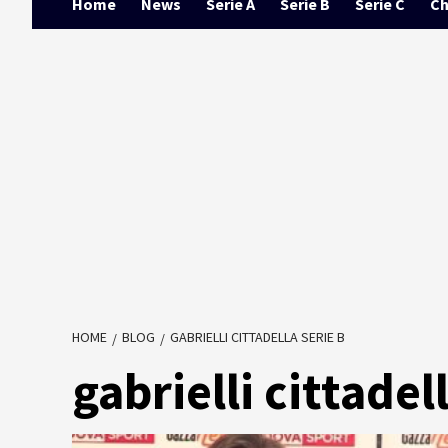
Home
News
Serie A
Serie B
Serie C
Ch
HOME
BLOG
GABRIELLI CITTADELLA SERIE B
gabrielli cittadel