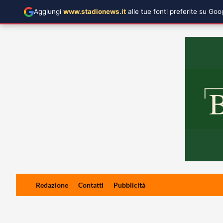
Aggiungi
www.stadionews.it
alle tue fonti preferite su Go
Skip
Redazione
Contatti
Pubblicità
to
content