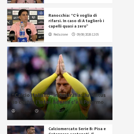
Ranocchia: “C’è voglia di
rifarsi. In caso di A taglierò i
capelli quasi a zero”
Redazione
09/08/2026 12:05
“Calcio italiano” in Australia: Juventus
ko contro l’Inter. Adesso c’è il Palermo
Redazione
08/08/2026 16:09
Calciomercato Serie B: Pisa e