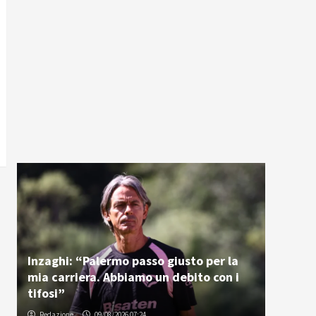
Inzaghi: “Palermo passo giusto per la
mia carriera. Abbiamo un debito con i
tifosi”
Redazione
09/08/2026 07:24