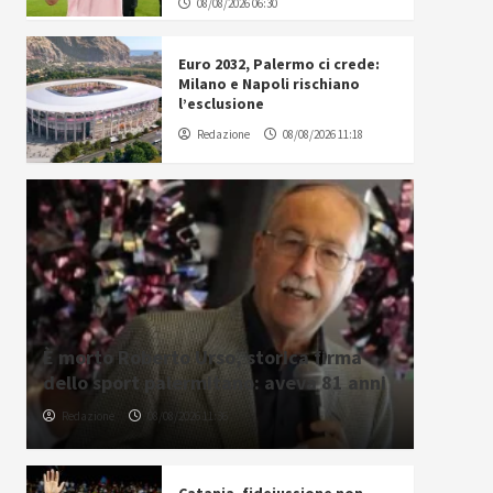
08/08/2026 06:30
Euro 2032, Palermo ci crede:
Milano e Napoli rischiano
l’esclusione
Redazione
08/08/2026 11:18
È morto Roberto Urso, storica firma
dello sport palermitano: aveva 81 anni
Redazione
08/08/2026 11:36