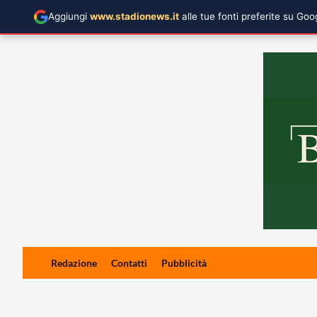
Aggiungi
www.stadionews.it
alle tue fonti preferite su Go
Skip
Redazione
Contatti
Pubblicità
to
content