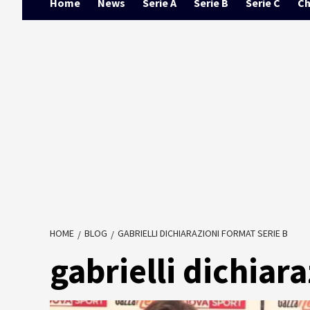
Home
News
Serie A
Serie B
Serie C
Ch
HOME
BLOG
GABRIELLI DICHIARAZIONI FORMAT SERIE B
gabrielli dichiar