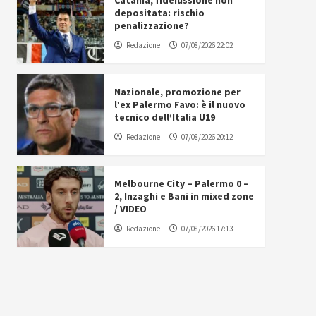
Catania, fideiussione non
depositata: rischio
penalizzazione?
Redazione
07/08/2026 22:02
Nazionale, promozione per
l’ex Palermo Favo: è il nuovo
tecnico dell’Italia U19
Redazione
07/08/2026 20:12
Melbourne City – Palermo 0 –
2, Inzaghi e Bani in mixed zone
/ VIDEO
Redazione
07/08/2026 17:13