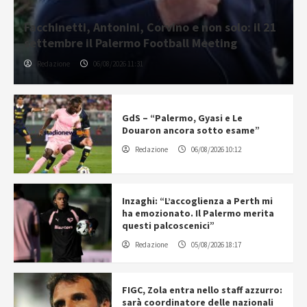
Facchinetti, Antonini, Corvino e non solo: il 21
settembre il Palermo Football Meeting
Redazione
06/08/2026 11:31
GdS – “Palermo, Gyasi e Le
Douaron ancora sotto esame”
Redazione
06/08/2026 10:12
Inzaghi: “L’accoglienza a Perth mi
ha emozionato. Il Palermo merita
questi palcoscenici”
Redazione
05/08/2026 18:17
FIGC, Zola entra nello staff azzurro:
sarà coordinatore delle nazionali