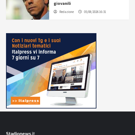
giovanili
Redazione
05/08/2026 16:31
Stadionews
.it