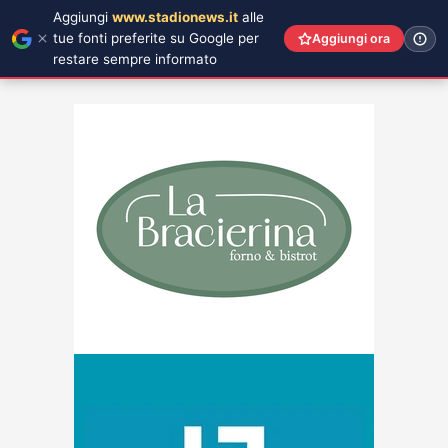
Aggiungi
www.stadionews.it
alle
tue fonti preferite su Google per
Aggiungi ora
restare sempre informato