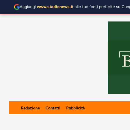
Aggiungi
www.stadionews.it
alle tue fonti preferite su Go
Skip
Redazione
Contatti
Pubblicità
to
content