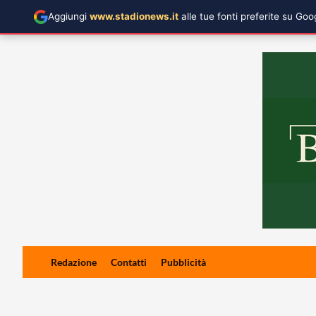
Aggiungi
www.stadionews.it
alle tue fonti preferite su Go
Skip
Redazione
Contatti
Pubblicità
to
content