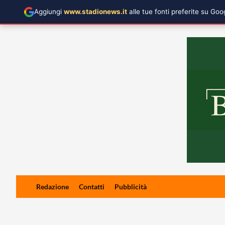
Aggiungi
www.stadionews.it
alle tue fonti preferite su Go
Skip
Redazione
Contatti
Pubblicità
to
content