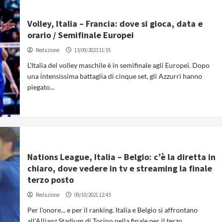
Volley, Italia – Francia: dove si gioca, data e
orario / Semifinale Europei
Redazione
13/09/2023 11:55
L'Italia del volley maschile è in semifinale agli Europei. Dopo
una intensissima battaglia di cinque set, gli Azzurri hanno
piegato...
Nations League, Italia – Belgio: c’è la diretta in
chiaro, dove vedere in tv e streaming la finale
terzo posto
Redazione
09/10/2021 12:43
Per l'onore... e per il ranking. Italia e Belgio si affrontano
all'Allianz Stadium di Torino nella finale per il terzo...