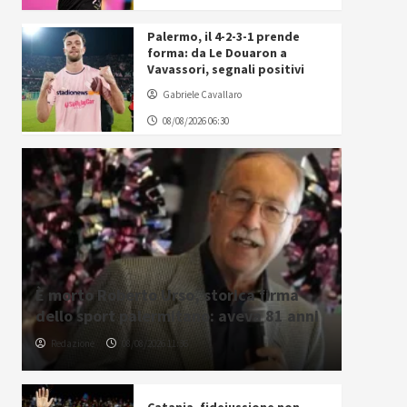
Palermo, il 4-2-3-1 prende
forma: da Le Douaron a
Vavassori, segnali positivi
Gabriele Cavallaro
08/08/2026 06:30
È morto Roberto Urso, storica firma
dello sport palermitano: aveva 81 anni
Redazione
08/08/2026 11:36