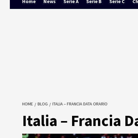
Home
News
Serie A
Serie B
Serie C
Ch
HOME
BLOG
ITALIA – FRANCIA DATA ORARIO
Italia – Francia D