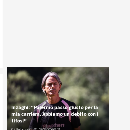
Inzaghi: “Palermo passo giusto per la
mia carriera. Abbiamo un debito con i
tifosi”
Redazione
09/08/2026 07:24