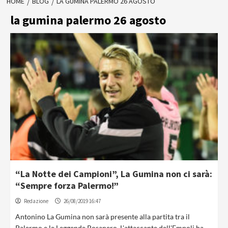
HOME
BLOG
LA GUMINA PALERMO 26 AGOSTO
la gumina palermo 26 agosto
“La Notte dei Campioni”, La Gumina non ci sarà:
“Sempre forza Palermo!”
Redazione
26/08/2019 16:47
Antonino La Gumina non sarà presente alla partita tra il
Palermo e le Leggende Rosanero. L'attaccante dell'Empoli ha