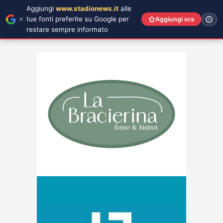
Aggiungi
www.stadionews.it
alle
tue fonti preferite su Google per
Aggiungi ora
restare sempre informato