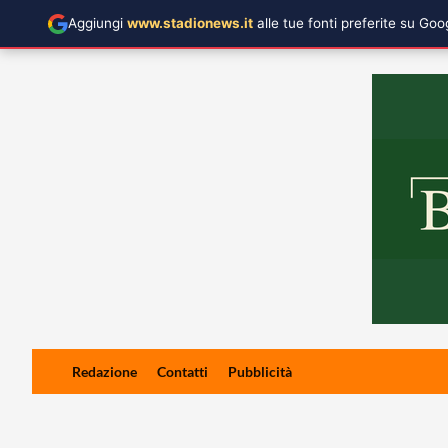
Aggiungi
www.stadionews.it
alle tue fonti preferite su Go
Skip
Redazione
Contatti
Pubblicità
to
content