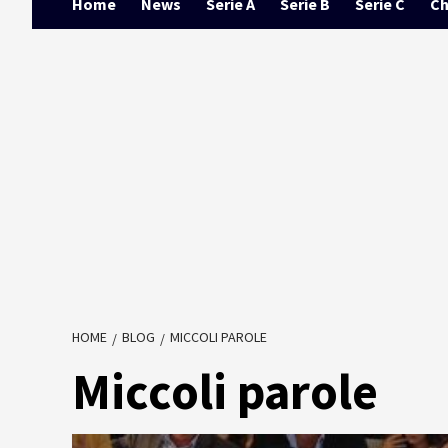
Home
News
Serie A
Serie B
Serie C
Ch
HOME
BLOG
MICCOLI PAROLE
Miccoli parole