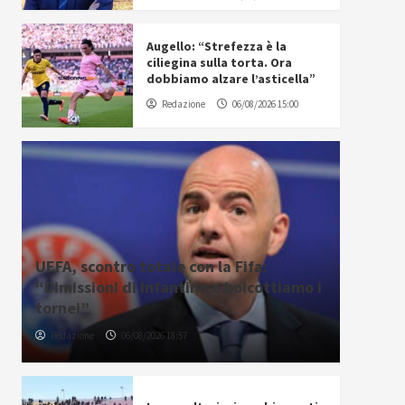
Augello: “Strefezza è la
ciliegina sulla torta. Ora
dobbiamo alzare l’asticella”
Redazione
06/08/2026 15:00
UEFA, scontro totale con la Fifa:
“Dimissioni di Infantino o boicottiamo i
tornei”
Redazione
06/08/2026 18:57