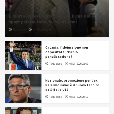
È morto Roberto Urso, storica firma dello
sport palermitano: aveva 81 anni
Redazione
08/08/2026 11:36
Catania, fideiussione non
depositata: rischio
penalizzazione?
Redazione
07/08/2026 22:02
Nazionale, promozione per l’ex
Palermo Favo: è il nuovo tecnico
dell’Italia U19
Redazione
07/08/2026 20:12