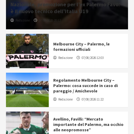
Nazionale, promozione per l’ex Palermo Favo:
è il nuovo tecnico dell’Italia U19
Redazione
07/08/2026 20:12
Melbourne City – Palermo, le
formazioni ufficiali
Redazione
07/08/2026 12:03
Regolamento Melbourne City –
Palermo: cosa succede in caso di
pareggio / Amichevole
Redazione
07/08/2026 11:22
Avellino, Favilli: “Mercato
importante del Palermo, ma occhio
alle neopromosse”