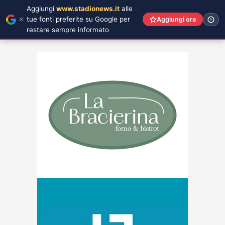
Aggiungi
www.stadionews.it
alle
tue fonti preferite su Google per
Aggiungi ora
restare sempre informato