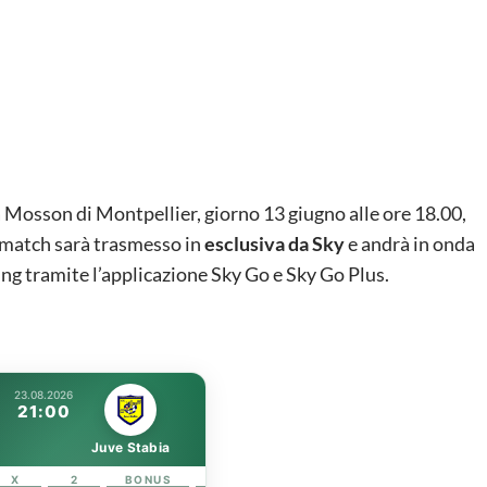
la Mosson di Montpellier, giorno 13 giugno alle ore 18.00,
 match sarà trasmesso in
esclusiva da Sky
e andrà in onda
ing tramite l’applicazione Sky Go e Sky Go Plus.
23.08.2026
21:00
Juve Stabia
X
2
BONUS
LINK