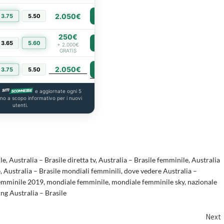
2.050€
3.75
5.50
PIÙ INFO
250€
3.65
5.60
PIÙ INFO
+ 2.000€
GRATIS
2.050€
PIÙ INFO
3.75
5.50
a
e aggiornate ogni 5
ono a scopo informativo per i nuovi
utenti.
le
,
Australia – Brasile diretta tv
,
Australia – Brasile femminile
,
Australia
e
,
Australia – Brasile mondiali femminili
,
dove vedere Australia –
femminile 2019
,
mondiale femminile
,
mondiale femminile sky
,
nazionale
ng Australia – Brasile
Next