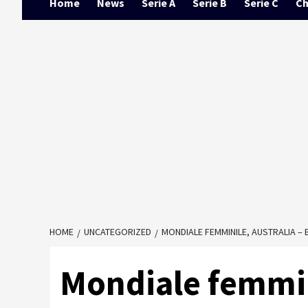
Home
News
Serie A
Serie B
Serie C
Ch
HOME
UNCATEGORIZED
MONDIALE FEMMINILE, AUSTRALIA – B
Mondiale femmini