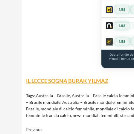
1.58
1.58
1.58
Quote fornite d
minuti. I bonus s
IL LECCE SOGNA BURAK YILMAZ
Tags:
Australia – Brasile
,
Australia – Brasile calcio femmini
– Brasile mondiale
,
Australia – Brasile mondiale femminil
Brasile
,
mondiale di calcio femminile
,
mondiale di calcio 
femminile francia calcio
,
news mondiali femminili
,
streami
Continue
Previous