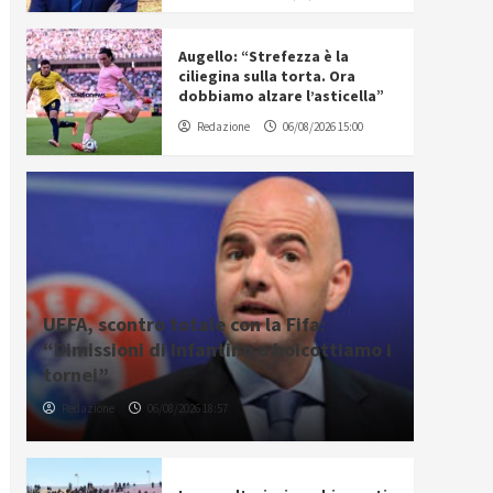
Augello: “Strefezza è la
ciliegina sulla torta. Ora
dobbiamo alzare l’asticella”
Redazione
06/08/2026 15:00
UEFA, scontro totale con la Fifa:
“Dimissioni di Infantino o boicottiamo i
tornei”
Redazione
06/08/2026 18:57