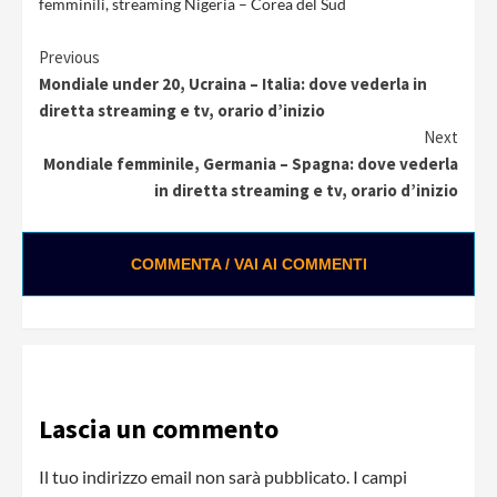
femminili
,
streaming Nigeria – Corea del Sud
Continue
Previous
Mondiale under 20, Ucraina – Italia: dove vederla in
Reading
diretta streaming e tv, orario d’inizio
Next
Mondiale femminile, Germania – Spagna: dove vederla
in diretta streaming e tv, orario d’inizio
COMMENTA / VAI AI COMMENTI
Lascia un commento
Il tuo indirizzo email non sarà pubblicato.
I campi