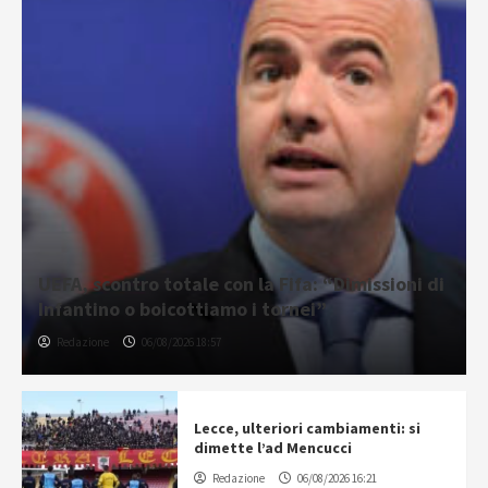
UEFA, scontro totale con la Fifa: “Dimissioni di
Infantino o boicottiamo i tornei”
Redazione
06/08/2026 18:57
Lecce, ulteriori cambiamenti: si
dimette l’ad Mencucci
Redazione
06/08/2026 16:21