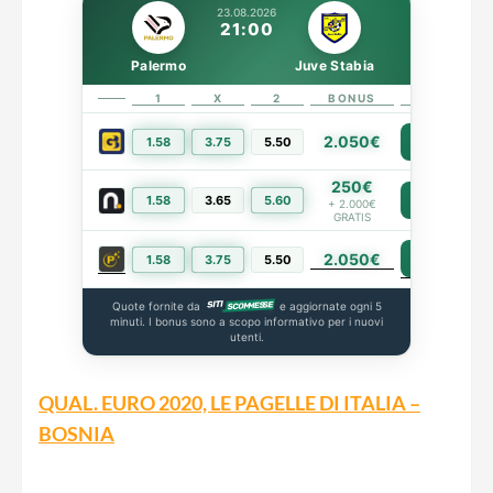
23.08.2026
21:00
Palermo
Juve Stabia
1
X
2
BONUS
LINK
2.050€
1.58
3.75
5.50
PIÙ INFO
250€
1.58
3.65
5.60
PIÙ INFO
+ 2.000€
GRATIS
2.050€
PIÙ INFO
1.58
3.75
5.50
Quote fornite da
e aggiornate ogni 5
minuti. I bonus sono a scopo informativo per i nuovi
utenti.
QUAL. EURO 2020, LE PAGELLE DI ITALIA –
BOSNIA