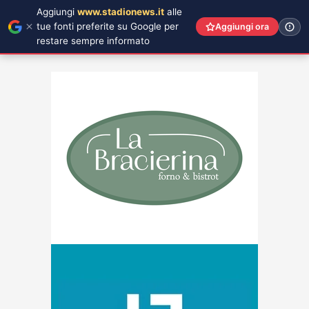
Aggiungi
www.stadionews.it
alle
tue fonti preferite su Google per
Aggiungi ora
restare sempre informato