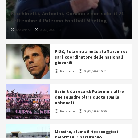
Facchinetti, Antonini, Corvino e non solo: il 21
settembre il Palermo Football Meeting
Redazione
06/08/2026 11:31
FIGC, Zola entra nello staff azzurro:
sarà coordinatore delle nazionali
giovanili
Redazione
05/08/2026 16:31
Serie B da record: Palermo e altre
due squadre oltre quota 10mila
abbonati
Redazione
05/08/2026 16:26
Messina, sfuma il ripescaggio: i
peloritani ripartiranno