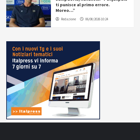
ti punisce al primo errore.
Moreo…”
Redazione
06/08/2026 10:24