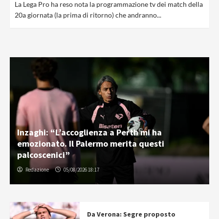
La Lega Pro ha reso nota la programmazione tv dei match della
20a giornata (la prima di ritorno) che andranno...
Inzaghi: “L’accoglienza a Perth mi ha
emozionato. Il Palermo merita questi
palcoscenici”
Redazione
05/08/2026 18:17
Da Verona: Segre proposto