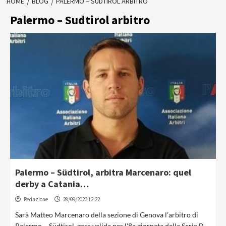
HOME
BLOG
PALERMO – SUDTIROL ARBITRO
Palermo – Sudtirol arbitro
Palermo – Südtirol, arbitra Marcenaro: quel
derby a Catania…
Redazione
28/09/2023 12:22
Sarà Matteo Marcenaro della sezione di Genova l’arbitro di
Palermo – Südtirol, gara valida per l'8a giornata della Serie B...