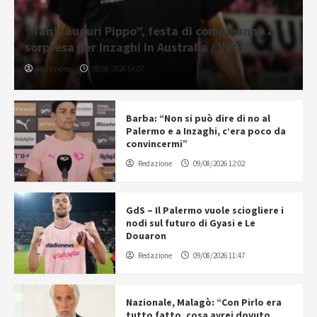
“Tanti auguri Pippo”, festa di compleanno a
sorpresa per Inzaghi in Australia / VIDEO
Redazione
09/08/2026 14:07
Barba: “Non si può dire di no al
Palermo e a Inzaghi, c’era poco da
convincermi”
Redazione
09/08/2026 12:02
GdS – Il Palermo vuole sciogliere i
nodi sul futuro di Gyasi e Le
Douaron
Redazione
09/08/2026 11:47
Nazionale, Malagò: “Con Pirlo era
tutto fatto, cosa avrei dovuto