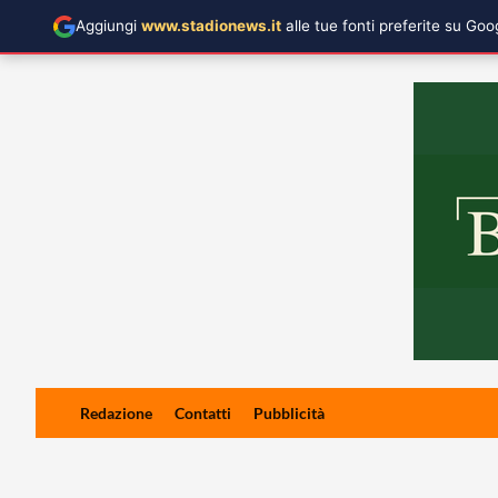
Aggiungi
www.stadionews.it
alle tue fonti preferite su Go
Skip
Redazione
Contatti
Pubblicità
to
content