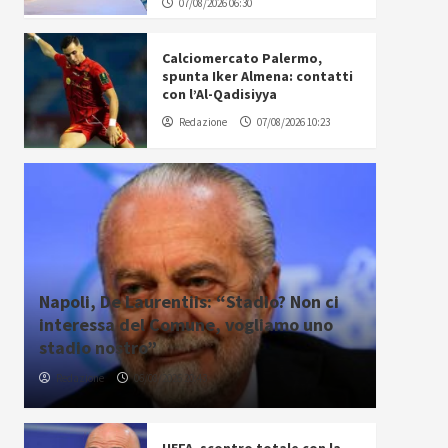
07/08/2026 06:30
Calciomercato Palermo,
spunta Iker Almena: contatti
con l’Al-Qadisiyya
Redazione
07/08/2026 10:23
Napoli, De Laurentiis: “Stadio? Non ci
interessa del Comune, vogliamo uno
stadio nostro”
Redazione
06/08/2026 20:43