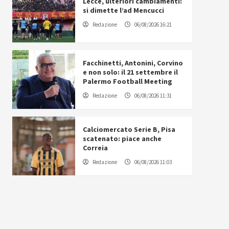
Lecce, ulteriori cambiamenti:
si dimette l’ad Mencucci
Redazione
06/08/2026 16:21
Facchinetti, Antonini, Corvino
e non solo: il 21 settembre il
Palermo Football Meeting
Redazione
06/08/2026 11:31
Calciomercato Serie B, Pisa
scatenato: piace anche
Correia
Redazione
06/08/2026 11:03