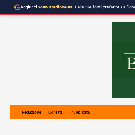
Aggiungi
www.stadionews.it
alle tue fonti preferite su Go
Skip
Redazione
Contatti
Pubblicità
to
content