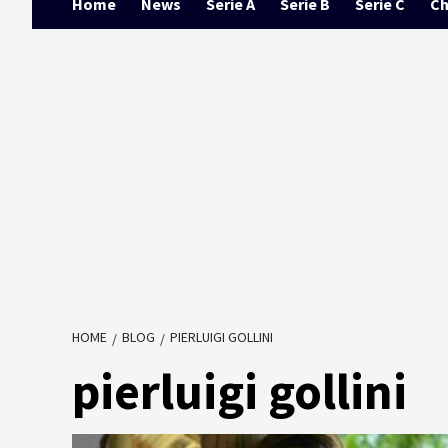
Home
News
Serie A
Serie B
Serie C
Ch
HOME
BLOG
PIERLUIGI GOLLINI
pierluigi gollini