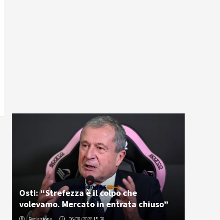
Osti: “Strefezza è il colpo che
volevamo. Mercato in entrata chiuso”
Redazione
06/08/2026 15:28