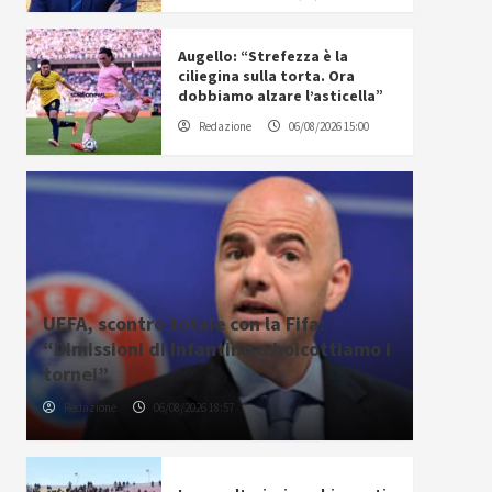
Augello: “Strefezza è la
ciliegina sulla torta. Ora
dobbiamo alzare l’asticella”
Redazione
06/08/2026 15:00
UEFA, scontro totale con la Fifa:
“Dimissioni di Infantino o boicottiamo i
tornei”
Redazione
06/08/2026 18:57