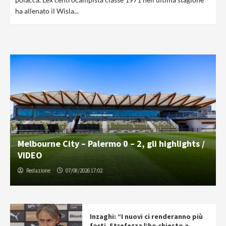
ha allenato il Wisla...
Melbourne City – Palermo 0 – 2, gli highlights /
VIDEO
Redazione
07/08/2026 17:02
Inzaghi: “I nuovi ci renderanno più
forti. Strefezza l’ho chiesto a