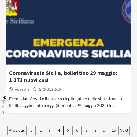
Coronavirus in Sicilia, bollettino 29 maggio:
1.371 nuovi casi
Redazione
29/05/2022 16:16
Ecco i dati Covid e il quadro riepilogativo della situazione in
Privacy
Sicilia, aggiornato a oggi (domenica 29 maggio 2022) in...
Paginazione
Previous
1
2
3
4
5
6
7
8
…
25
Next