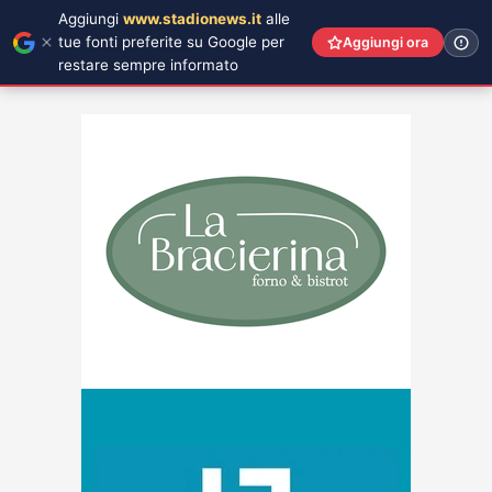
Aggiungi
www.stadionews.it
alle
tue fonti preferite su Google per
Aggiungi ora
restare sempre informato