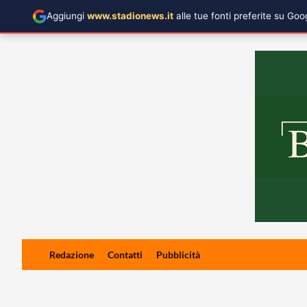
Aggiungi
www.stadionews.it
alle tue fonti preferite su Go
Skip
Redazione
Contatti
Pubblicità
to
content