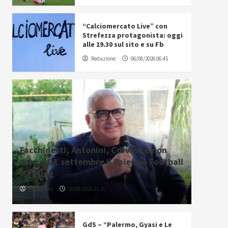
“Calciomercato Live” con
Strefezza protagonista: oggi
alle 19.30 sul sito e su Fb
Redazione
06/08/2026 06:45
Facchinetti, Antonini, Corvino e non
solo: il 21 settembre il Palermo Football
Meeting
Redazione
06/08/2026 11:31
GdS – “Palermo, Gyasi e Le