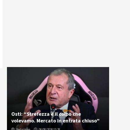
Osti: “Strefezza è il colpo che
volevamo. Mercato in entrata chiuso”
Redazione
06/08/2026 15:28