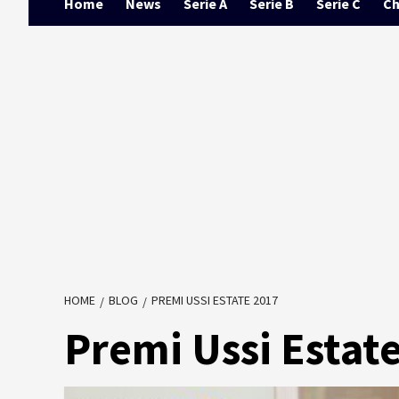
Home
News
Serie A
Serie B
Serie C
Ch
HOME
BLOG
PREMI USSI ESTATE 2017
Premi Ussi Estat