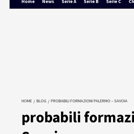
Home
News
Serie A
Serie B
Serie C
Ch
HOME
BLOG
PROBABILI FORMAZIONI PALERMO – SAVOIA
probabili formaz