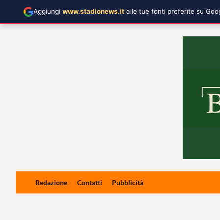
Aggiungi
www.stadionews.it
alle tue fonti preferite su Go
Skip
Redazione
Contatti
Pubblicità
to
content