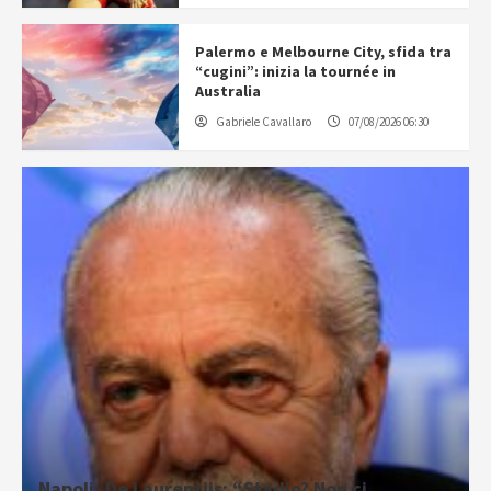
Palermo e Melbourne City, sfida tra
“cugini”: inizia la tournée in
Australia
Gabriele Cavallaro
07/08/2026 06:30
Napoli, De Laurentiis: “Stadio? Non ci