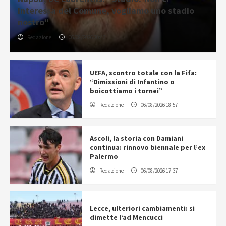
interessa del Comune, vogliamo uno stadio
nostro”
Redazione
06/08/2026 20:43
UEFA, scontro totale con la Fifa:
“Dimissioni di Infantino o
boicottiamo i tornei”
Redazione
06/08/2026 18:57
Ascoli, la storia con Damiani
continua: rinnovo biennale per l’ex
Palermo
Redazione
06/08/2026 17:37
Lecce, ulteriori cambiamenti: si
dimette l’ad Mencucci