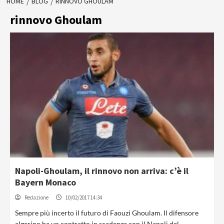
HOME
BLOG
RINNOVO GHOULAM
rinnovo Ghoulam
Napoli-Ghoulam, il rinnovo non arriva: c’è il
Bayern Monaco
Redazione
10/02/2017 14:34
Sempre più incerto il futuro di Faouzi Ghoulam. Il difensore
algerino ha un contratto in scadenza con il Napoli del...