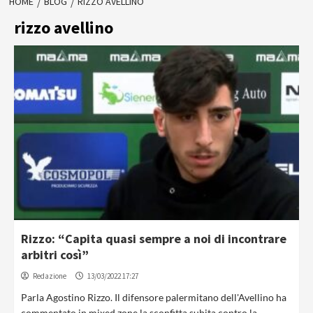
HOME
BLOG
RIZZO AVELLINO
rizzo avellino
Rizzo: “Capita quasi sempre a noi di incontrare
arbitri così”
Redazione
13/03/2022 17:27
Parla Agostino Rizzo. Il difensore palermitano dell'Avellino ha
commentato in mixed zone la sconfitta subita contro la