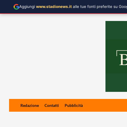
Aggiungi
www.stadionews.it
alle tue fonti preferite su Go
Skip
Redazione
Contatti
Pubblicità
to
content