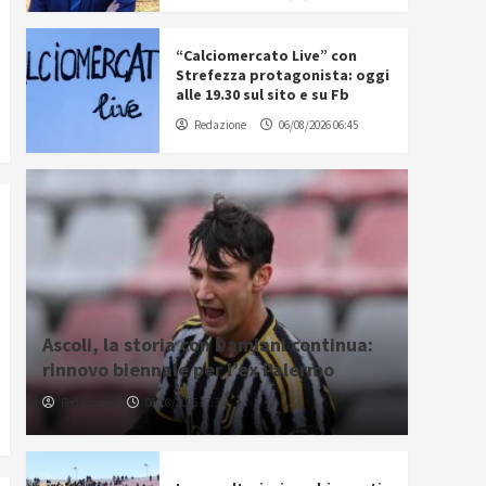
“Calciomercato Live” con
Strefezza protagonista: oggi
alle 19.30 sul sito e su Fb
Redazione
06/08/2026 06:45
Ascoli, la storia con Damiani continua:
rinnovo biennale per l’ex Palermo
Redazione
06/08/2026 17:37