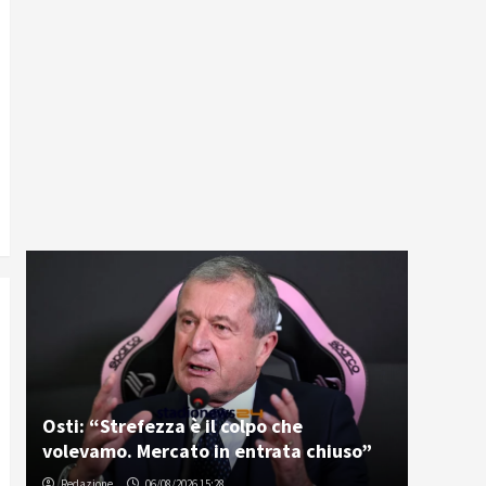
Osti: “Strefezza è il colpo che
volevamo. Mercato in entrata chiuso”
Redazione
06/08/2026 15:28