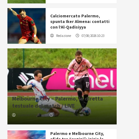
Calciomercato Palermo,
spunta Iker Almena: contatti
con l’Al-Qadisiyya
Redazione
07/08/2026 10:23
Melbourne City – Palermo, la diretta
testuale del match / LIVE
Gabriele Cavallaro
07/08/2026 12:12
Palermo e Melbourne City,