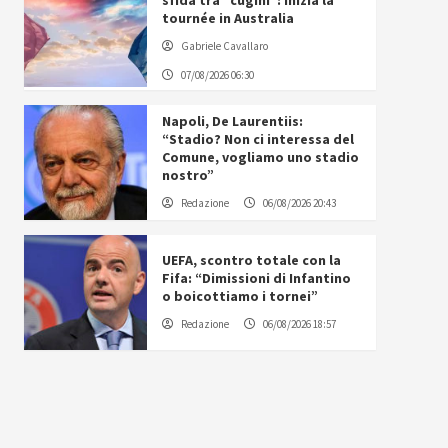
sfida tra “cugini”: inizia la
tournée in Australia
Gabriele Cavallaro
07/08/2026 06:30
Napoli, De Laurentiis:
“Stadio? Non ci interessa del
Comune, vogliamo uno stadio
nostro”
Redazione
06/08/2026 20:43
UEFA, scontro totale con la
Fifa: “Dimissioni di Infantino
o boicottiamo i tornei”
Redazione
06/08/2026 18:57