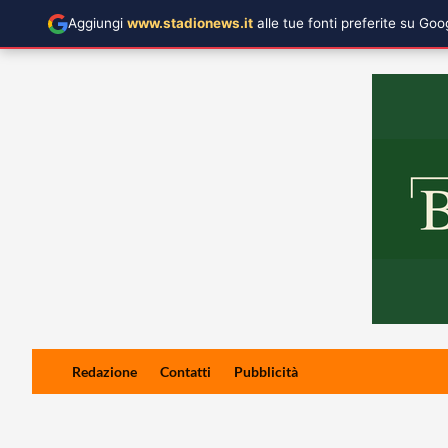
Aggiungi
www.stadionews.it
alle tue fonti preferite su Go
Skip
Redazione
Contatti
Pubblicità
to
content