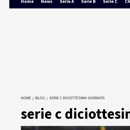
Home
News
Serie A
Serie B
Serie C
Ch
HOME
BLOG
SERIE C DICIOTTESIMA GIORNATA
serie c diciottes