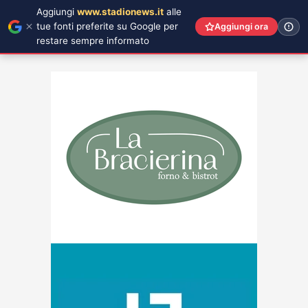
Aggiungi
www.stadionews.it
alle
tue fonti preferite su Google per
Aggiungi ora
restare sempre informato