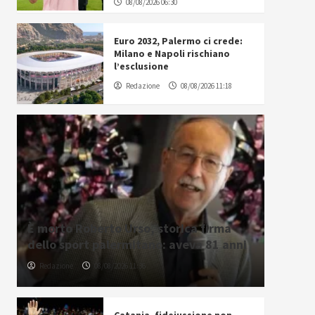
08/08/2026 06:30
Euro 2032, Palermo ci crede:
Milano e Napoli rischiano
l’esclusione
Redazione
08/08/2026 11:18
È morto Roberto Urso, storica firma
dello sport palermitano: aveva 81 anni
Redazione
08/08/2026 11:36