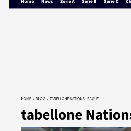
Home
News
Serie A
Serie B
Serie C
Ch
HOME
BLOG
TABELLONE NATIONS LEAGUE
tabellone Nation