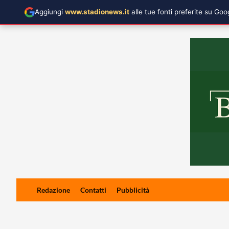
Aggiungi
www.stadionews.it
alle tue fonti preferite su Go
Skip
Redazione
Contatti
Pubblicità
to
content