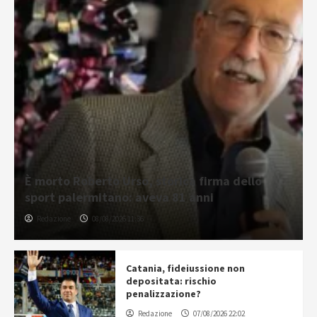
È morto Roberto Urso, storica firma dello
sport palermitano: aveva 81 anni
Redazione
08/08/2026 11:36
Catania, fideiussione non
depositata: rischio
penalizzazione?
Redazione
07/08/2026 22:02