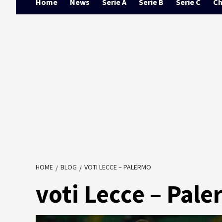
Home
News
Serie A
Serie B
Serie C
Ch
HOME
BLOG
VOTI LECCE – PALERMO
voti Lecce – Pal