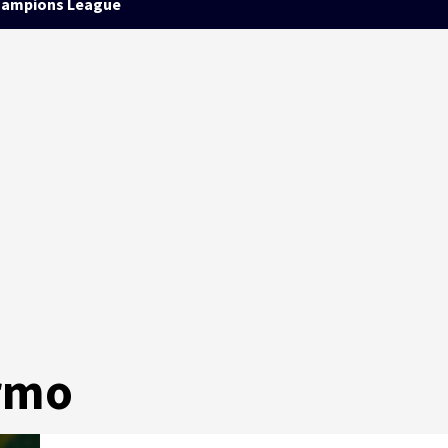
ampions League
ermo