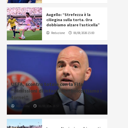
Augello: “Strefezza è la
ciliegina sulla torta. Ora
dobbiamo alzare l’asticella”
Redazione
06/08/2026 15:00
UEFA, scontro totale con la Fifa:
“Dimissioni di Infantino o boicottiamo i
tornei”
Redazione
06/08/2026 18:57