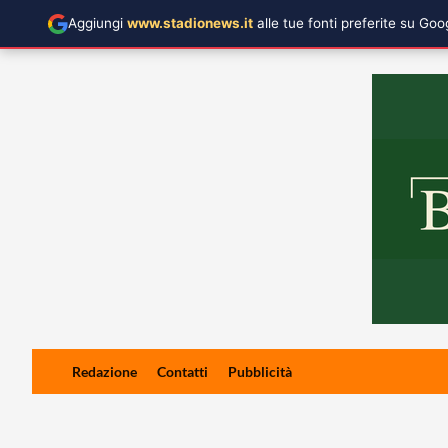
Aggiungi
www.stadionews.it
alle tue fonti preferite su Go
Skip
Redazione
Contatti
Pubblicità
to
content