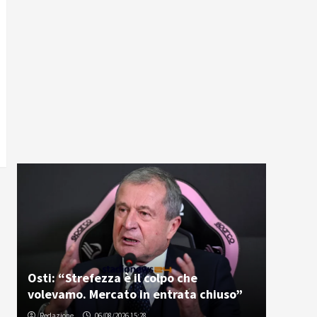
Osti: “Strefezza è il colpo che
volevamo. Mercato in entrata chiuso”
Redazione
06/08/2026 15:28